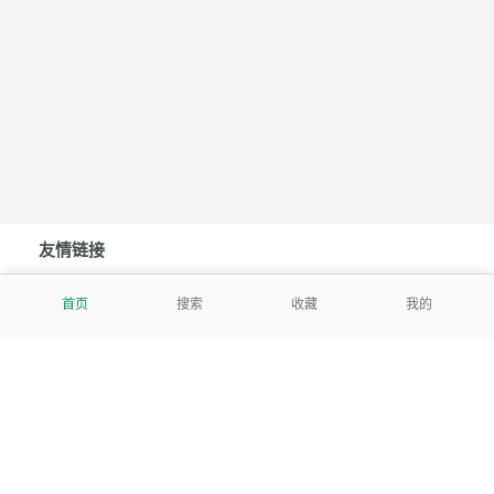
友情链接
Qr-Batch批量二维码
Pan123网盘搜索
ToolBatch
首页
搜索
收藏
我的
关于我们
tencent
我们努力把每一个工具做成批量处理的产品
让每个人和组织都能轻松使用