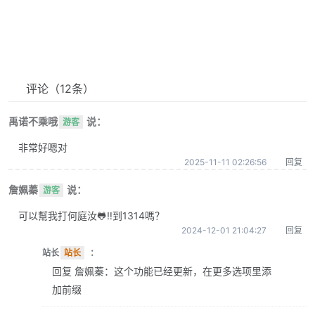
评论
（12条）
禹诺不乘哦
说：
游客
非常好嗯对
2025-11-11 02:26:56
回复
詹姵蓁
说：
游客
可以幫我打何庭汝🐸‼️到1314嗎？
2024-12-01 21:04:27
回复
站长
站长
：
回复 詹姵蓁：这个功能已经更新，在更多选项里添
加前缀