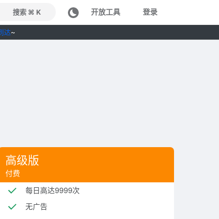
开放工具
登录
搜索 ⌘ K
到达
~
高级版
付费
每日高达9999次
无广告