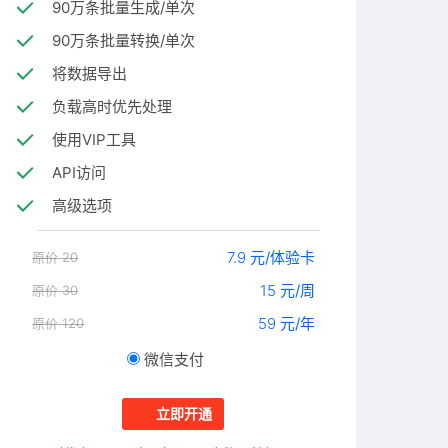
90万条批量生成/单次
90万条批量转换/单次
将数据导出
负载高时优先处理
使用VIP工具
API访问
高级选项
7.9
元/体验卡
原价 20
15
元/周
原价 30
59
元/年
原价 120
微信支付
立即开通