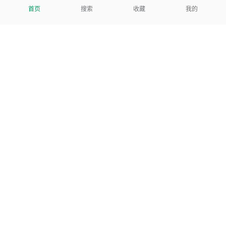
首页
搜索
收藏
我的
关于我们
tencent
我们努力把每一个工具做成批量处理的产品
让每个人和组织都能轻松使用