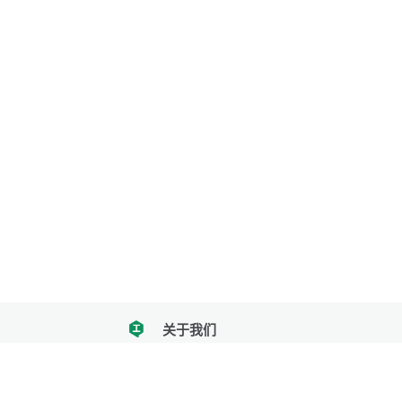
关于我们
tencent
我们努力把每一个工具做成批量处理的产品
让每个人和组织都能轻松使用