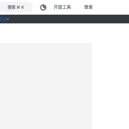
开放工具
登录
搜索 ⌘ K
到达
~