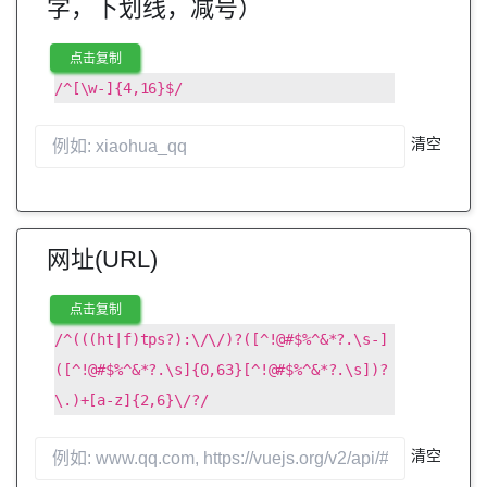
字，下划线，减号）
点击复制
/^[\w-]{4,16}$/
清空
网址(URL)
点击复制
/^(((ht|f)tps?):\/\/)?([^!@#$%^&*?.\s-]
([^!@#$%^&*?.\s]{0,63}[^!@#$%^&*?.\s])?
\.)+[a-z]{2,6}\/?/
清空