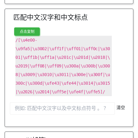
匹配中文汉字和中文标点
点击复制
/[\u4e00-
\u9fa5|\u3002|\uff1f|\uff01|\uff0c|\u30
01|\uff1b|\uff1a|\u201c|\u201d|\u2018|\
u2019|\uff08|\uff09|\u300a|\u300b|\u300
8|\u3009|\u3010|\u3011|\u300e|\u300f|\u
300c|\u300d|\ufe43|\ufe44|\u3014|\u3015
|\u2026|\u2014|\uff5e|\ufe4f|\uffe5]/
清空