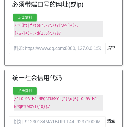
必须带端口号的网址(或ip)
点击复制
/^((ht|f)tps?:\/\/)?[\w-]+(\.
[\w-]+)+:\d{1,5}\/?$/
清空
统一社会信用代码
点击复制
/^[0-9A-HJ-NPQRTUWXY]{2}\d{6}[0-9A-HJ-
NPQRTUWXY]{10}$/
清空