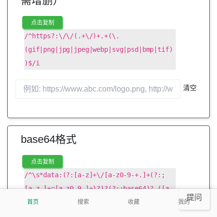
需增删）
点击复制
/^https?:\/\/(.+\/)+.+(\.
(gif|png|jpg|jpeg|webp|svg|psd|bmp|tif)
)$/i
清空
base64格式
点击复制
/^\s*data:(?:[a-z]+\/[a-z0-9-+.]+(?:;
[a-z-]+=[a-z0-9-]+)?)?(?:;base64)?,([a-
提问
首页
搜索
收藏
我的
z0-9!$&',()*+;=\-._~:@/?%\s]*?)\s*$/i