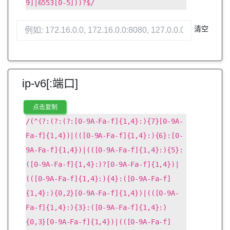
9]|6553[0-5]))?$/
清空
ip-v6[:端口]
点击复制
/(^(?:(?:(?:[0-9A-Fa-f]{1,4}:){7}[0-9A-
Fa-f]{1,4})|(([0-9A-Fa-f]{1,4}:){6}:[0-
9A-Fa-f]{1,4})|(([0-9A-Fa-f]{1,4}:){5}:
([0-9A-Fa-f]{1,4}:)?[0-9A-Fa-f]{1,4})|
(([0-9A-Fa-f]{1,4}:){4}:([0-9A-Fa-f]
{1,4}:){0,2}[0-9A-Fa-f]{1,4})|(([0-9A-
Fa-f]{1,4}:){3}:([0-9A-Fa-f]{1,4}:)
{0,3}[0-9A-Fa-f]{1,4})|(([0-9A-Fa-f]