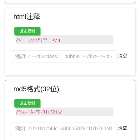
html注释
点击复制
/<!--[\s\S]*?-->/g
清空
md5格式(32位)
点击复制
/^[a-fA-F0-9]{32}$/
清空