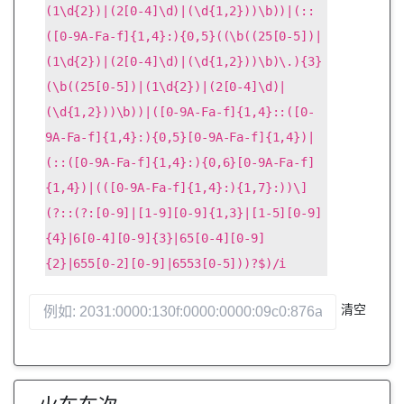
(1\d{2})|(2[0-4]\d)|(\d{1,2}))\b))|(::
([0-9A-Fa-f]{1,4}:){0,5}((\b((25[0-5])|
(1\d{2})|(2[0-4]\d)|(\d{1,2}))\b)\.){3}
(\b((25[0-5])|(1\d{2})|(2[0-4]\d)|
(\d{1,2}))\b))|([0-9A-Fa-f]{1,4}::([0-
9A-Fa-f]{1,4}:){0,5}[0-9A-Fa-f]{1,4})|
(::([0-9A-Fa-f]{1,4}:){0,6}[0-9A-Fa-f]
{1,4})|(([0-9A-Fa-f]{1,4}:){1,7}:))\]
(?::(?:[0-9]|[1-9][0-9]{1,3}|[1-5][0-9]
{4}|6[0-4][0-9]{3}|65[0-4][0-9]
{2}|655[0-2][0-9]|6553[0-5]))?$)/i
清空