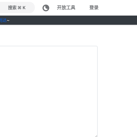
开放工具
登录
搜索 ⌘ K
到达
~