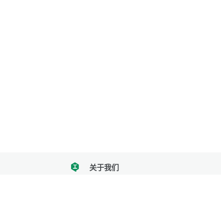
关于我们
tencent
我们努力把每一个工具做成批量处理的产品
让每个人和组织都能轻松使用