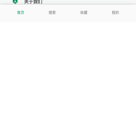
关于我们
tencent
首页
搜索
收藏
我的
我们努力把每一个工具做成批量处理的产品
让每个人和组织都能轻松使用
服务号
公司
关于本站
反馈建议
数据处理及免责申明