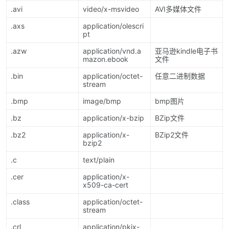
.avi
video/x-msvideo
AVI多媒体文件
.axs
application/olescri
pt
.azw
application/vnd.a
亚马逊kindle电子书
mazon.ebook
文件
.bin
application/octet-
任意二进制数据
stream
.bmp
image/bmp
bmp图片
.bz
application/x-bzip
BZip文件
.bz2
application/x-
BZip2文件
bzip2
.c
text/plain
.cer
application/x-
x509-ca-cert
.class
application/octet-
stream
.crl
application/pkix-