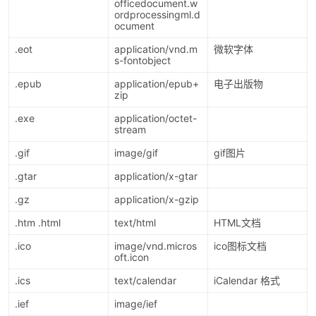
officedocument.w
ordprocessingml.d
ocument
.eot
application/vnd.m
微软字体
s-fontobject
.epub
application/epub+
电子出版物
zip
.exe
application/octet-
stream
.gif
image/gif
gif图片
.gtar
application/x-gtar
.gz
application/x-gzip
.htm .html
text/html
HTML文档
.ico
image/vnd.micros
ico图标文档
oft.icon
.ics
text/calendar
iCalendar 格式
.ief
image/ief