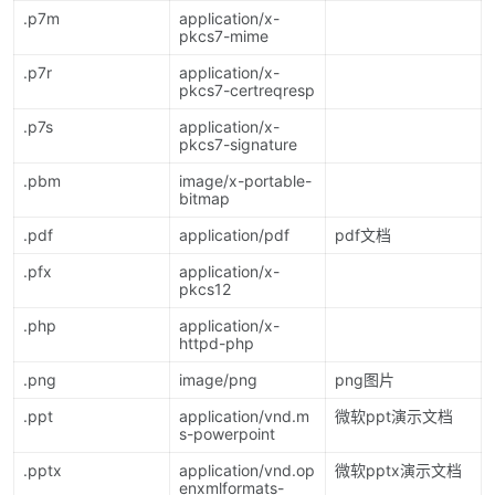
.p7m
application/x-
pkcs7-mime
.p7r
application/x-
pkcs7-certreqresp
.p7s
application/x-
pkcs7-signature
.pbm
image/x-portable-
bitmap
.pdf
application/pdf
pdf文档
.pfx
application/x-
pkcs12
.php
application/x-
httpd-php
.png
image/png
png图片
.ppt
application/vnd.m
微软ppt演示文档
s-powerpoint
.pptx
application/vnd.op
微软pptx演示文档
enxmlformats-