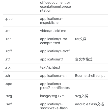
officedocument.pr
esentationml.prese
ntation
.pub
application/x-
mspublisher
.qt
video/quicktime
.rar
application/x-rar-
rar文档
compressed
.roff
application/x-troff
.rtf
application/rtf
富文本格式
.rtx
text/richtext
.sh
application/x-sh
Bourne shell script
.spc
application/x-
pkcs7-certificates
.svg
image/svg+xml
svg文档
.swf
application/x-
adouble flash文档
shockwave-flash