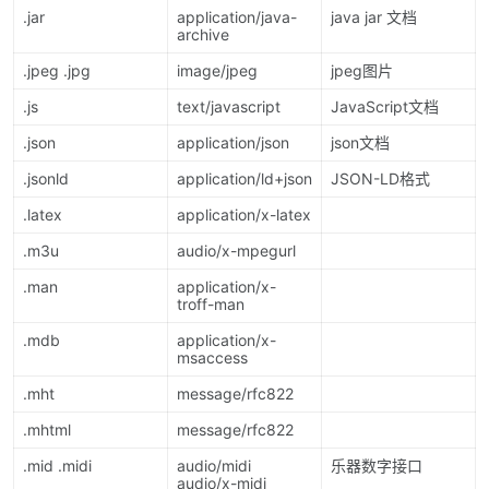
.jar
application/java-
java jar 文档
archive
.jpeg .jpg
image/jpeg
jpeg图片
.js
text/javascript
JavaScript文档
.json
application/json
json文档
.jsonld
application/ld+json
JSON-LD格式
.latex
application/x-latex
.m3u
audio/x-mpegurl
.man
application/x-
troff-man
.mdb
application/x-
msaccess
.mht
message/rfc822
.mhtml
message/rfc822
.mid .midi
audio/midi
乐器数字接口
audio/x-midi