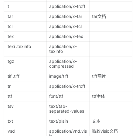
.t
application/x-troff
.tar
application/x-tar
tar文档
.tcl
application/x-tcl
.tex
application/x-tex
.texi .texinfo
application/x-
texinfo
.tgz
application/x-
compressed
.tif .tiff
image/tiff
tiff图片
.tr
application/x-troff
.ttf
font/ttf
ttf字体
.tsv
text/tab-
separated-values
.txt
text/plain
文本
.vsd
application/vnd.vis
微软visio文档
io