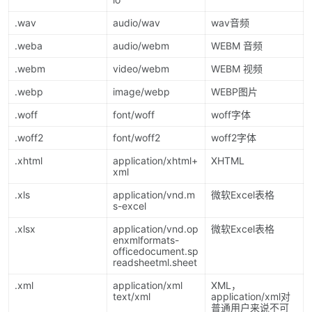
.wav
audio/wav
wav音频
.weba
audio/webm
WEBM 音频
.webm
video/webm
WEBM 视频
.webp
image/webp
WEBP图片
.woff
font/woff
woff字体
.woff2
font/woff2
woff2字体
.xhtml
application/xhtml+
XHTML
xml
.xls
application/vnd.m
微软Excel表格
s-excel
.xlsx
application/vnd.op
微软Excel表格
enxmlformats-
officedocument.sp
readsheetml.sheet
.xml
application/xml
XML，
text/xml
application/xml对
普通用户来说不可