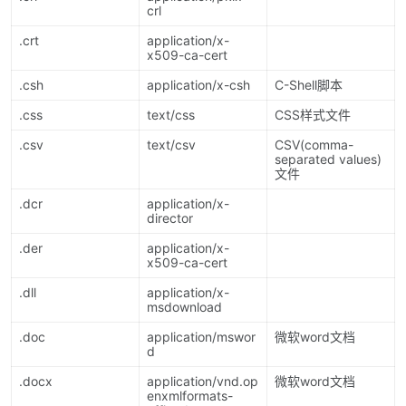
crl
.crt
application/x-
x509-ca-cert
.csh
application/x-csh
C-Shell脚本
.css
text/css
CSS样式文件
.csv
text/csv
CSV(comma-
separated values)
文件
.dcr
application/x-
director
.der
application/x-
x509-ca-cert
.dll
application/x-
msdownload
.doc
application/mswor
微软word文档
d
.docx
application/vnd.op
微软word文档
enxmlformats-