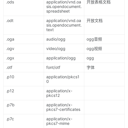
.ods
application/vnd.oa
开放表格文档
sis.opendocument.
spreadsheet
.odt
application/vnd.oa
开放文档
sis.opendocument.
text
.oga
audio/ogg
ogg音频
.ogv
video/ogg
ogg视频
.ogx
application/ogg
ogg
.otf
font/otf
字体
.p10
application/pkcs1
0
.p12
application/x-
pkcs12
.p7b
application/x-
pkcs7-certificates
.p7c
application/x-
pkcs7-mime