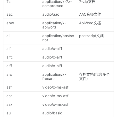
.7z
application/x-7z-
7-zip文档
compressed
.aac
audio/aac
AAC音频文件
.abw
application/x-
AbiWord文档
abiword
.ai
application/postsc
postscript文档
ript
.aif
audio/x-aiff
.aifc
audio/x-aiff
.aiff
audio/x-aiff
.arc
application/x-
存档文档(包含多个
freearc
文件)
.asf
video/x-ms-asf
.asr
video/x-ms-asf
.asx
video/x-ms-asf
.au
audio/basic