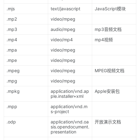
.mjs
text/javascript
JavaScript模块
.mp2
video/mpeg
.mp3
audio/mpeg
mp3音频文档
.mp4
video/mp4
mp4视频
.mpa
video/mpeg
.mpe
video/mpeg
.mpeg
video/mpeg
MPEG视频文档
.mpg
video/mpeg
.mpkg
application/vnd.ap
Apple安装包
ple.installer+xml
.mpp
application/vnd.m
s-project
.odp
application/vnd.oa
开放演示文档
sis.opendocument.
presentation