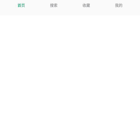
首页
搜索
收藏
我的
我们努力把每一个工具做成批量处理的产品
让每个人和组织都能轻松使用
服务号
公司
关于本站
反馈建议
数据处理及免责申明
© 批量之家 2023 ®