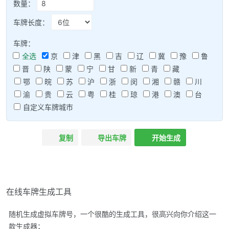
数量：
车牌长度：
车牌：
全选
京
津
黑
吉
辽
冀
豫
鲁
晋
陕
蒙
宁
甘
新
青
藏
鄂
皖
苏
沪
浙
闵
湘
赣
川
渝
贵
云
粤
桂
琼
港
澳
台
自定义车牌城市
复制
导出车牌
开始生成
在线车牌生成工具
随机生成虚拟车牌号，一个很酷的生成工具，很高兴向你介绍这一
款生成器；