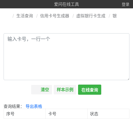
爱问在线工具
登录
生活查询
信用卡号生成器
虚拟银行卡生成
银行卡号
清空
样本示例
在线查询
查询结果：
导出表格
序号
卡号
状态