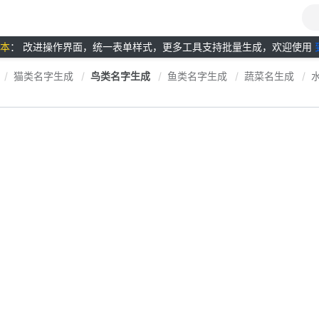
版本
： 改进操作界面，统一表单样式，更多工具支持批量生成，欢迎使用
猫类名字生成
鸟类名字生成
鱼类名字生成
蔬菜名生成