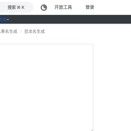
开放工具
登录
搜索 ⌘ K
到达
~
水果名生成
恐龙名生成