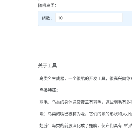
随机鸟类：
组数：
关于工具
鸟类名生成器，一个很酷的开发工具，很高兴向你
鸟类特征：
羽毛：鸟类的身体通常覆盖有羽毛，这些羽毛有多
喙：鸟类的嘴巴被称为喙，它们的喙的形状和大小
翅膀：鸟类的前肢演化成了翅膀，使它们具有飞行