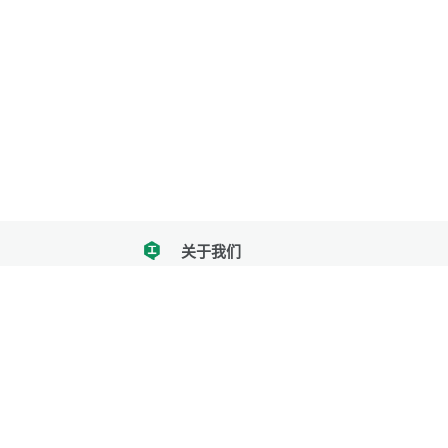
关于我们
tencent
我们努力把每一个工具做成批量处理的产品
让每个人和组织都能轻松使用