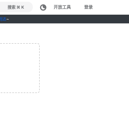
开放工具
登录
搜索 ⌘ K
到达
~