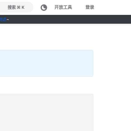
开放工具
登录
搜索 ⌘ K
到达
~