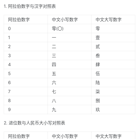
1. 阿拉伯数字与汉字对照表
阿拉伯数字
中文小写数字
中文大写数字
0
零(〇)
零
1
一
壹
2
二
贰
3
三
叁
4
四
肆
5
五
伍
6
六
陆
7
七
柒
8
八
捌
9
九
玖
2. 进位数与人民币大小写对照表
阿拉伯数字
中文小写数字
中文大写数字