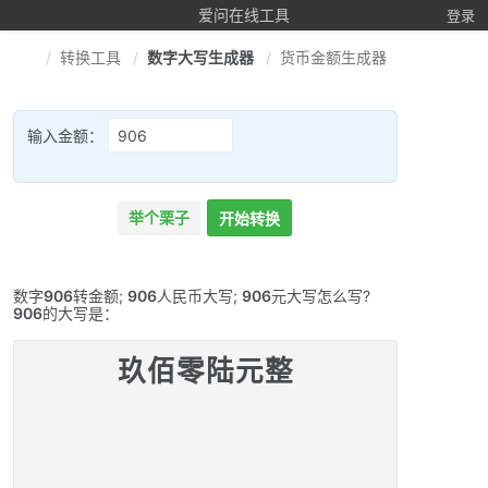
爱问在线工具
登录
转换工具
数字大写生成器
货币金额生成器
输入金额：
举个栗子
开始转换
数字
906
转金额;
906
人民币大写;
906
元大写怎么写?
906
的大写是：
玖佰零陆元整