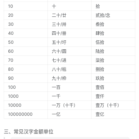
10
十
拾
20
二十/廿
贰拾/念
30
三十/卅
叁拾
40
四十/卌
肆拾
50
五十/圩
伍拾
60
六十/圆
陆拾
70
七十/进
柒拾
80
八十/枯
捌拾
90
九十/枠
玖拾
100
一百
壹佰
1000
一千
壹仟
10000
一万（十千）
壹万（十千）
100000000
一亿
壹亿
三、常见汉字金额单位