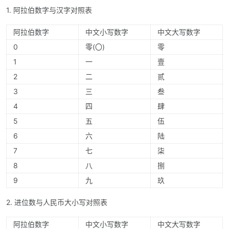
1. 阿拉伯数字与汉字对照表
阿拉伯数字
中文小写数字
中文大写数字
0
零(〇)
零
1
一
壹
2
二
贰
3
三
叁
4
四
肆
5
五
伍
6
六
陆
7
七
柒
8
八
捌
9
九
玖
2. 进位数与人民币大小写对照表
阿拉伯数字
中文小写数字
中文大写数字