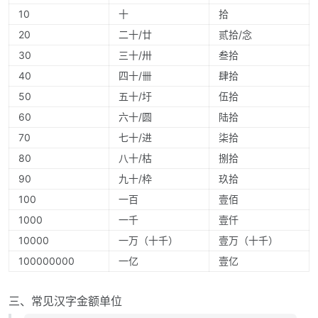
10
十
拾
20
二十/廿
贰拾/念
30
三十/卅
叁拾
40
四十/卌
肆拾
50
五十/圩
伍拾
60
六十/圆
陆拾
70
七十/进
柒拾
80
八十/枯
捌拾
90
九十/枠
玖拾
100
一百
壹佰
1000
一千
壹仟
10000
一万（十千）
壹万（十千）
100000000
一亿
壹亿
三、常见汉字金额单位