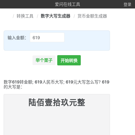
爱问在线工具
登录
转换工具
数字大写生成器
货币金额生成器
输入金额：
举个栗子
开始转换
数字
619
转金额;
619
人民币大写;
619
元大写怎么写?
619
的大写是：
陆佰壹拾玖元整