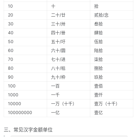
10
十
拾
20
二十/廿
贰拾/念
30
三十/卅
叁拾
40
四十/卌
肆拾
50
五十/圩
伍拾
60
六十/圆
陆拾
70
七十/进
柒拾
80
八十/枯
捌拾
90
九十/枠
玖拾
100
一百
壹佰
1000
一千
壹仟
10000
一万（十千）
壹万（十千）
100000000
一亿
壹亿
三、常见汉字金额单位