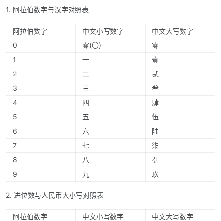
1. 阿拉伯数字与汉字对照表
阿拉伯数字
中文小写数字
中文大写数字
0
零(〇)
零
1
一
壹
2
二
贰
3
三
叁
4
四
肆
5
五
伍
6
六
陆
7
七
柒
8
八
捌
9
九
玖
2. 进位数与人民币大小写对照表
阿拉伯数字
中文小写数字
中文大写数字