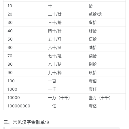
10
十
拾
20
二十/廿
贰拾/念
30
三十/卅
叁拾
40
四十/卌
肆拾
50
五十/圩
伍拾
60
六十/圆
陆拾
70
七十/进
柒拾
80
八十/枯
捌拾
90
九十/枠
玖拾
100
一百
壹佰
1000
一千
壹仟
10000
一万（十千）
壹万（十千）
100000000
一亿
壹亿
三、常见汉字金额单位