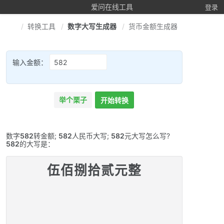
爱问在线工具
登录
转换工具
数字大写生成器
货币金额生成器
输入金额：
举个栗子
开始转换
数字
582
转金额;
582
人民币大写;
582
元大写怎么写?
582
的大写是：
伍佰捌拾贰元整