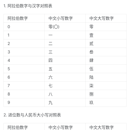
1. 阿拉伯数字与汉字对照表
阿拉伯数字
中文小写数字
中文大写数字
0
零(〇)
零
1
一
壹
2
二
贰
3
三
叁
4
四
肆
5
五
伍
6
六
陆
7
七
柒
8
八
捌
9
九
玖
2. 进位数与人民币大小写对照表
阿拉伯数字
中文小写数字
中文大写数字