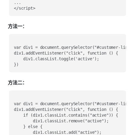
...

方法一：
var div1 = document.querySelector("#customer-links-
div1.addEventListener("click", function () {

    div1.classList.toggle('active');

方法二：
var div1 = document.querySelector("#customer-links-
div1.addEventListener("click", function () {

    if (div1.classList.contains("active")) {

        div1.classList.remove("active");

    } else {

        div1.classList.add("active");
